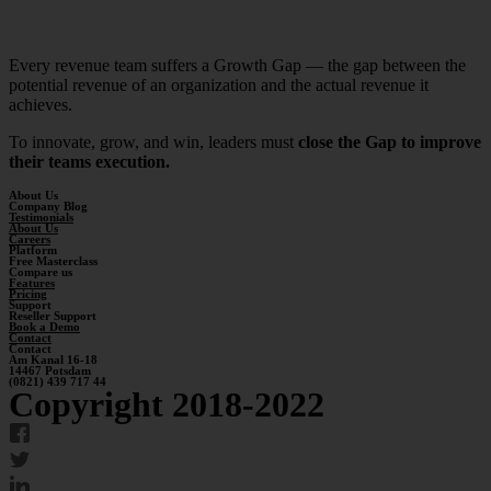
Every revenue team suffers a Growth Gap — the gap between the
potential revenue of an organization and the actual revenue it
achieves.
To innovate, grow, and win, leaders must
close the Gap to improve
their teams execution.
About Us
Company Blog
Testimonials
About Us
Careers
Platform
Free Masterclass
Compare us
Features
Pricing
Support
Reseller Support
Book a Demo
Contact
Contact
Am Kanal 16-18
14467 Potsdam
(0821) 439 717 44
Copyright 2018-2022