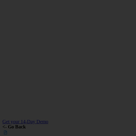
Zum
Inhalt
wechseln
Get your 14-Day Demo
<- Go Back