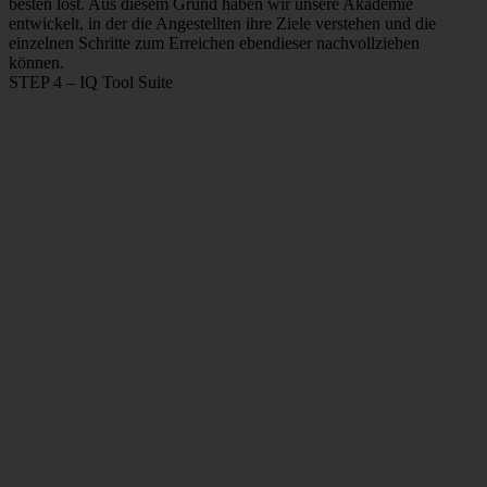
besten löst. Aus diesem Grund haben wir unsere Akademie
entwickelt, in der die Angestellten ihre Ziele verstehen und die
einzelnen Schritte zum Erreichen ebendieser nachvollziehen
können.
STEP 4 – IQ Tool Suite