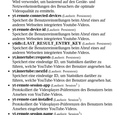
Wird verwendet, um basierend auf den Geräte- und
Netzwerkeinstellungen des Besuchers die optimale
Videoqualität zu ermitteln.
yt-remote-conne­cted-devices
(Laufzeit: Persistent)
Speichert die Benutzereinstellungen beim Abruf eines auf
anderen Webseiten integrierten Youtube-Videos.
yt-remote-devic­e-id
(Laufzeit: Persistent)
Speichert die Benutzereinstellungen beim Abruf eines auf
anderen Webseiten integrierten Youtube-Videos.
ytidb::LAST_RES­ULT_ENTRY_KEY
(Laufzeit: Persistent)
Speichert die Benutzereinstellungen beim Abruf eines auf
anderen Webseiten integrierten Youtube-Videos.
yt.innertube::requests
(Laufzeit: Persistent)
Speichert eine eindeutige ID, um Statistiken darüber zu
führen, welche YouTube-Videos der Benutzer angesehen hat.
yt.innertube::nextId
(Laufzeit: Persistent)
Speichert eine eindeutige ID, um Statistiken darüber zu
führen, welche YouTube-Videos der Benutzer angesehen hat.
1
yt-remote-session-app
(Laufzeit: Session
)
Protokolliert die Videoplayer-Präferenzen des Benutzers beim
Ansehen von YouTube-Videos.
1
yt-remote-cast-installed
(Laufzeit: Session
)
Protokolliert die Videoplayer-Präferenzen des Benutzers beim
Ansehen eingebetteter YouTube-Videos.
1
yt-remote-session-name
(Laufzeit: Session
)