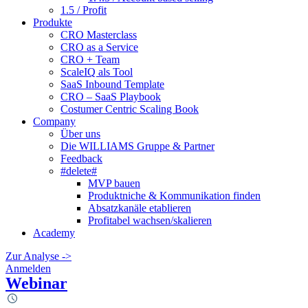
1.5 / Profit
Produkte
CRO Masterclass
CRO as a Service
CRO + Team
ScaleIQ als Tool
SaaS Inbound Template
CRO – SaaS Playbook
Costumer Centric Scaling Book
Company
Über uns
Die WILLIAMS Gruppe & Partner
Feedback
#delete#
MVP bauen
Produktniche & Kommunikation finden
Absatzkanäle etablieren
Profitabel wachsen/skalieren
Academy
Zur Analyse ->
Anmelden
Webinar