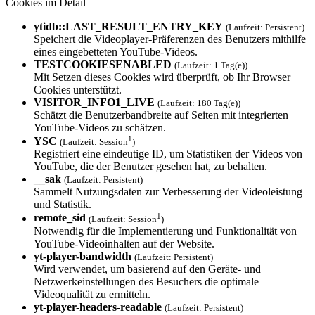
Cookies im Detail
ytidb::LAST_RESULT_ENTRY_KEY
(Laufzeit: Persistent)
Speichert die Videoplayer-Präferenzen des Benutzers mithilfe
eines eingebetteten YouTube-Videos.
TESTCOOKIESENAB­LED
(Laufzeit: 1 Tag(e))
Mit Setzen dieses Cookies wird überprüft, ob Ihr Browser
Cookies unterstützt.
VISITOR_INFO1_L­IVE
(Laufzeit: 180 Tag(e))
Schätzt die Benutzerbandbreite auf Seiten mit integrierten
YouTube-Videos zu schätzen.
1
YSC
(Laufzeit: Session
)
Registriert eine eindeutige ID, um Statistiken der Videos von
YouTube, die der Benutzer gesehen hat, zu behalten.
__sak
(Laufzeit: Persistent)
Sammelt Nutzungsdaten zur Verbesserung der Videoleistung
und Statistik.
1
remote_sid
(Laufzeit: Session
)
Notwendig für die Implementierung und Funktionalität von
YouTube-Videoinhalten auf der Website.
yt-player-bandw­idth
(Laufzeit: Persistent)
Wird verwendet, um basierend auf den Geräte- und
Netzwerkeinstellungen des Besuchers die optimale
Videoqualität zu ermitteln.
yt-player-heade­rs-readable
(Laufzeit: Persistent)