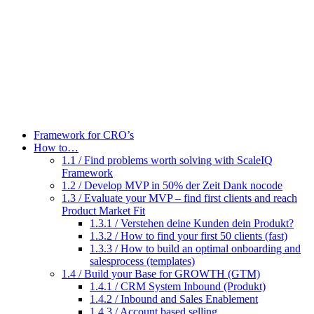
Zum
Inhalt
wechseln
Framework for CRO’s
How to…
1.1 / Find problems worth solving with ScaleIQ
Framework
1.2 / Develop MVP in 50% der Zeit Dank nocode
1.3 / Evaluate your MVP – find first clients and reach
Product Market Fit
1.3.1 / Verstehen deine Kunden dein Produkt?
1.3.2 / How to find your first 50 clients (fast)
1.3.3 / How to build an optimal onboarding and
salesprocess (templates)
1.4 / Build your Base for GROWTH (GTM)
1.4.1 / CRM System Inbound (Produkt)
1.4.2 / Inbound and Sales Enablement
1.4.3 / Account based selling