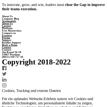
To innovate, grow, and win, leaders must
close the Gap to improve
their teams execution.
About Us
Company Blog
Testimonials
About Us
Careers
Platform
Free Masterclass
Compare us
Features
Pricing
Support
Reseller Support
Book a Demo
Contact
Contact
Am Kanal 16-18
14467 Potsdam
(0821) 439 717 44
Copyright 2018-2022
Cookies, Tracking und externe Dateien
Für ein optimales Webseite-Erlebnis nutzen wir Cookies und
ähnliche Technologien, um personalisierte Inhalte zu zeigen,