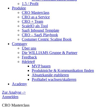
1.5 / Profit
Produkte
CRO Masterclass
CRO as a Service
CRO + Team
ScaleIQ als Tool
SaaS Inbound Template
CRO – SaaS Playbook
Costumer Centric Scaling Book
Company
Über uns
Die WILLIAMS Gruppe & Partner
Feedback
#delete#
MVP bauen
Produktniche & Kommunikation finden
Absatzkanäle etablieren
Profitabel wachsen/skalieren
Academy
Zur Analyse ->
Anmelden
CRO Masterclass