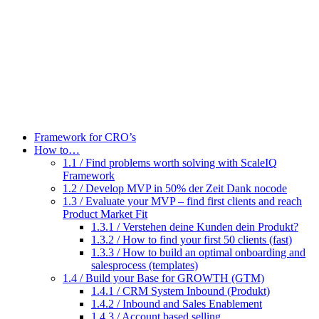
Zum
Inhalt
wechseln
Framework for CRO’s
How to…
1.1 / Find problems worth solving with ScaleIQ
Framework
1.2 / Develop MVP in 50% der Zeit Dank nocode
1.3 / Evaluate your MVP – find first clients and reach
Product Market Fit
1.3.1 / Verstehen deine Kunden dein Produkt?
1.3.2 / How to find your first 50 clients (fast)
1.3.3 / How to build an optimal onboarding and
salesprocess (templates)
1.4 / Build your Base for GROWTH (GTM)
1.4.1 / CRM System Inbound (Produkt)
1.4.2 / Inbound and Sales Enablement
1.4.3 / Account based selling