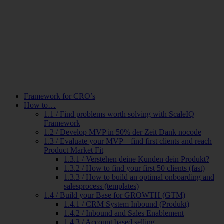
Zum
Inhalt
wechseln
Framework for CRO’s
How to…
1.1 / Find problems worth solving with ScaleIQ
Framework
1.2 / Develop MVP in 50% der Zeit Dank nocode
1.3 / Evaluate your MVP – find first clients and reach
Product Market Fit
1.3.1 / Verstehen deine Kunden dein Produkt?
1.3.2 / How to find your first 50 clients (fast)
1.3.3 / How to build an optimal onboarding and
salesprocess (templates)
1.4 / Build your Base for GROWTH (GTM)
1.4.1 / CRM System Inbound (Produkt)
1.4.2 / Inbound and Sales Enablement
1.4.3 / Account based selling