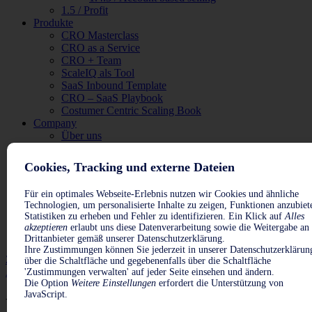
1.5 / Profit
Produkte
CRO Masterclass
CRO as a Service
CRO + Team
ScaleIQ als Tool
SaaS Inbound Template
CRO – SaaS Playbook
Costumer Centric Scaling Book
Company
Über uns
Die WILLIAMS Gruppe & Partner
Feedback
Cookies, Tracking und externe Dateien
#delete#
MVP bauen
Für ein optimales Webseite-Erlebnis nutzen wir Cookies und ähnliche
Produktniche & Kommunikation finden
Technologien, um personalisierte Inhalte zu zeigen, Funktionen anzubiet
Absatzkanäle etablieren
Statistiken zu erheben und Fehler zu identifizieren. Ein Klick auf
Alles
Profitabel wachsen/skalieren
akzeptieren
erlaubt uns diese Datenverarbeitung sowie die Weitergabe an
Academy
Drittanbieter gemäß unserer Datenschutzerklärung.
Ihre Zustimmungen können Sie jederzeit in unserer Datenschutzerklärun
Zur Analyse ->
über die Schaltfläche und gegebenenfalls über die Schaltfläche
Anmelden
'Zustimmungen verwalten' auf jeder Seite einsehen und ändern.
Die Option
Weitere Einstellungen
erfordert die Unterstützung von
JavaScript.
Robert Ehlert￼