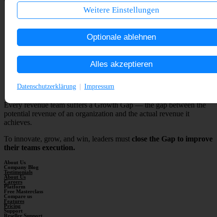
Weitere Einstellungen
Datenschutzerklärung
Impressum
Every revenue team suffers a Growth Gap — the gap between the
potential revenue of an organization and the actual revenue it
achieves.
To innovate, grow, and win, leaders must
close the Gap to improve
their teams execution.
About Us
Company Blog
Testimonials
About Us
Careers
Platform
Free Masterclass
Compare us
Features
Pricing
Support
Reseller Support