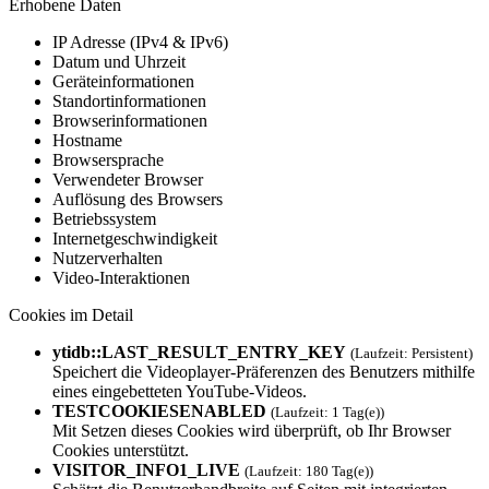
Erhobene Daten
IP Adresse (IPv4 & IPv6)
Datum und Uhrzeit
Geräteinformationen
Standortinformationen
Browserinformationen
Hostname
Browsersprache
Verwendeter Browser
Auflösung des Browsers
Betriebssystem
Internetgeschwindigkeit
Nutzerverhalten
Video-Interaktionen
Cookies im Detail
ytidb::LAST_RESULT_ENTRY_KEY
(Laufzeit: Persistent)
Speichert die Videoplayer-Präferenzen des Benutzers mithilfe
eines eingebetteten YouTube-Videos.
TESTCOOKIESENAB­LED
(Laufzeit: 1 Tag(e))
Mit Setzen dieses Cookies wird überprüft, ob Ihr Browser
Cookies unterstützt.
VISITOR_INFO1_L­IVE
(Laufzeit: 180 Tag(e))