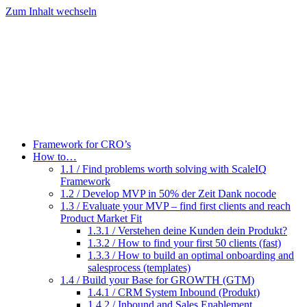
Zum Inhalt wechseln
Framework for CRO’s
How to…
1.1 / Find problems worth solving with ScaleIQ
Framework
1.2 / Develop MVP in 50% der Zeit Dank nocode
1.3 / Evaluate your MVP – find first clients and reach
Product Market Fit
1.3.1 / Verstehen deine Kunden dein Produkt?
1.3.2 / How to find your first 50 clients (fast)
1.3.3 / How to build an optimal onboarding and
salesprocess (templates)
1.4 / Build your Base for GROWTH (GTM)
1.4.1 / CRM System Inbound (Produkt)
1.4.2 / Inbound and Sales Enablement