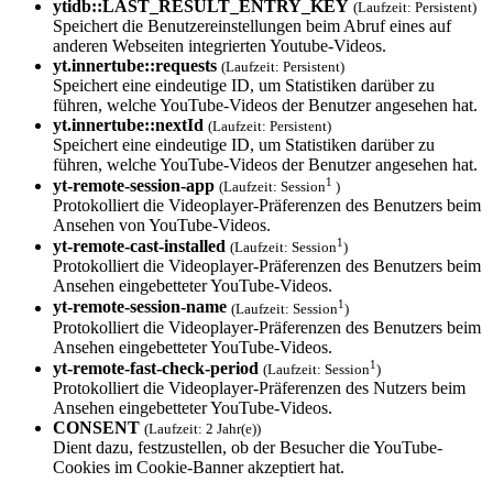
ytidb::LAST_RES­ULT_ENTRY_KEY
(Laufzeit: Persistent)
Speichert die Benutzereinstellungen beim Abruf eines auf
anderen Webseiten integrierten Youtube-Videos.
yt.innertube::requests
(Laufzeit: Persistent)
Speichert eine eindeutige ID, um Statistiken darüber zu
führen, welche YouTube-Videos der Benutzer angesehen hat.
yt.innertube::nextId
(Laufzeit: Persistent)
Speichert eine eindeutige ID, um Statistiken darüber zu
führen, welche YouTube-Videos der Benutzer angesehen hat.
1
yt-remote-session-app
(Laufzeit: Session
)
Protokolliert die Videoplayer-Präferenzen des Benutzers beim
Ansehen von YouTube-Videos.
1
yt-remote-cast-installed
(Laufzeit: Session
)
Protokolliert die Videoplayer-Präferenzen des Benutzers beim
Ansehen eingebetteter YouTube-Videos.
1
yt-remote-session-name
(Laufzeit: Session
)
Protokolliert die Videoplayer-Präferenzen des Benutzers beim
Ansehen eingebetteter YouTube-Videos.
1
yt-remote-fast-check-period
(Laufzeit: Session
)
Protokolliert die Videoplayer-Präferenzen des Nutzers beim
Ansehen eingebetteter YouTube-Videos.
CONSENT
(Laufzeit: 2 Jahr(e))
Dient dazu, festzustellen, ob der Besucher die YouTube-
Cookies im Cookie-Banner akzeptiert hat.