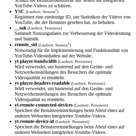
Schätzt die Benutzerbandbreite auf Seiten mit integrierten
YouTube-Videos zu schätzen.
1
YSC
(Laufzeit: Session
)
Registriert eine eindeutige ID, um Statistiken der Videos von
YouTube, die der Benutzer gesehen hat, zu behalten.
__sak
(Laufzeit: Persistent)
Sammelt Nutzungsdaten zur Verbesserung der Videoleistung
und Statistik.
1
remote_sid
(Laufzeit: Session
)
Notwendig für die Implementierung und Funktionalität von
YouTube-Videoinhalten auf der Website.
yt-player-bandw­idth
(Laufzeit: Persistent)
Wird verwendet, um basierend auf den Geräte- und
Netzwerkeinstellungen des Besuchers die optimale
Videoqualität zu ermitteln.
yt-player-heade­rs-readable
(Laufzeit: Persistent)
Wird verwendet, um basierend auf den Geräte- und
Netzwerkeinstellungen des Besuchers die optimale
Videoqualität zu ermitteln.
yt-remote-conne­cted-devices
(Laufzeit: Persistent)
Speichert die Benutzereinstellungen beim Abruf eines auf
anderen Webseiten integrierten Youtube-Videos.
yt-remote-devic­e-id
(Laufzeit: Persistent)
Speichert die Benutzereinstellungen beim Abruf eines auf
anderen Webseiten integrierten Youtube-Videos.