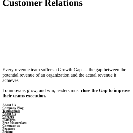
Customer Relations
Every revenue team suffers a Growth Gap — the gap between the
potential revenue of an organization and the actual revenue it
achieves.
To innovate, grow, and win, leaders must
close the Gap to improve
their teams execution.
About Us
Company Blog
Testimonials
About Us
Careers
Platform
Free Masterclass
Compare us
Features
Pricing