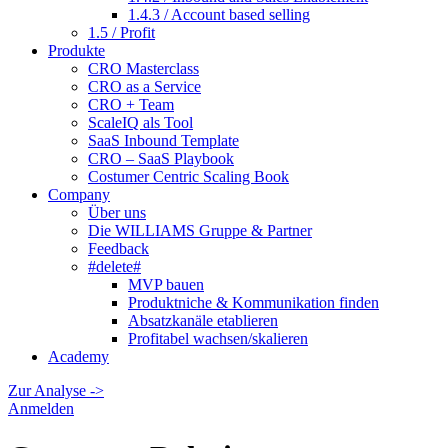
1.4.3 / Account based selling
1.5 / Profit
Produkte
CRO Masterclass
CRO as a Service
CRO + Team
ScaleIQ als Tool
SaaS Inbound Template
CRO – SaaS Playbook
Costumer Centric Scaling Book
Company
Über uns
Die WILLIAMS Gruppe & Partner
Feedback
#delete#
MVP bauen
Produktniche & Kommunikation finden
Absatzkanäle etablieren
Profitabel wachsen/skalieren
Academy
Zur Analyse ->
Anmelden