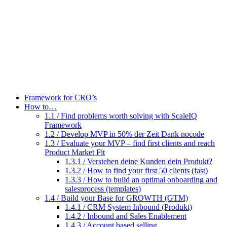
Zum
Inhalt
wechseln
Framework for CRO’s
How to…
1.1 / Find problems worth solving with ScaleIQ
Framework
1.2 / Develop MVP in 50% der Zeit Dank nocode
1.3 / Evaluate your MVP – find first clients and reach
Product Market Fit
1.3.1 / Verstehen deine Kunden dein Produkt?
1.3.2 / How to find your first 50 clients (fast)
1.3.3 / How to build an optimal onboarding and
salesprocess (templates)
1.4 / Build your Base for GROWTH (GTM)
1.4.1 / CRM System Inbound (Produkt)
1.4.2 / Inbound and Sales Enablement
1.4.3 / Account based selling