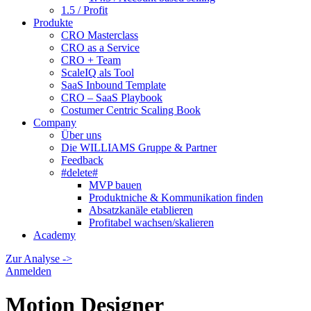
1.5 / Profit
Produkte
CRO Masterclass
CRO as a Service
CRO + Team
ScaleIQ als Tool
SaaS Inbound Template
CRO – SaaS Playbook
Costumer Centric Scaling Book
Company
Über uns
Die WILLIAMS Gruppe & Partner
Feedback
#delete#
MVP bauen
Produktniche & Kommunikation finden
Absatzkanäle etablieren
Profitabel wachsen/skalieren
Academy
Zur Analyse ->
Anmelden
Motion Designer