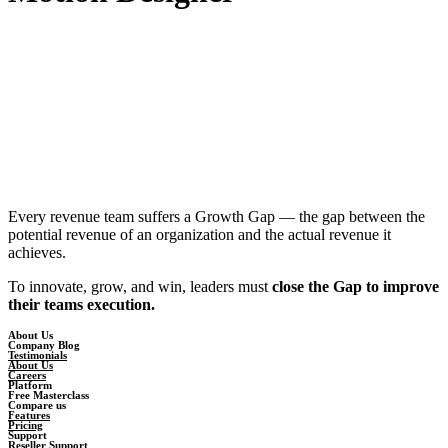
Every revenue team suffers a Growth Gap — the gap between the
potential revenue of an organization and the actual revenue it
achieves.
To innovate, grow, and win, leaders must
close the Gap to improve
their teams execution.
About Us
Company Blog
Testimonials
About Us
Careers
Platform
Free Masterclass
Compare us
Features
Pricing
Support
Reseller Support