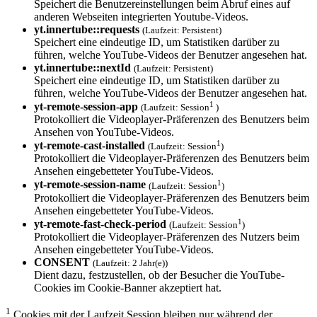
Speichert die Benutzereinstellungen beim Abruf eines auf
anderen Webseiten integrierten Youtube-Videos.
yt.innertube::requests
(Laufzeit: Persistent)
Speichert eine eindeutige ID, um Statistiken darüber zu
führen, welche YouTube-Videos der Benutzer angesehen hat.
yt.innertube::nextId
(Laufzeit: Persistent)
Speichert eine eindeutige ID, um Statistiken darüber zu
führen, welche YouTube-Videos der Benutzer angesehen hat.
1
yt-remote-session-app
(Laufzeit: Session
)
Protokolliert die Videoplayer-Präferenzen des Benutzers beim
Ansehen von YouTube-Videos.
1
yt-remote-cast-installed
(Laufzeit: Session
)
Protokolliert die Videoplayer-Präferenzen des Benutzers beim
Ansehen eingebetteter YouTube-Videos.
1
yt-remote-session-name
(Laufzeit: Session
)
Protokolliert die Videoplayer-Präferenzen des Benutzers beim
Ansehen eingebetteter YouTube-Videos.
1
yt-remote-fast-check-period
(Laufzeit: Session
)
Protokolliert die Videoplayer-Präferenzen des Nutzers beim
Ansehen eingebetteter YouTube-Videos.
CONSENT
(Laufzeit: 2 Jahr(e))
Dient dazu, festzustellen, ob der Besucher die YouTube-
Cookies im Cookie-Banner akzeptiert hat.
1
Cookies mit der Laufzeit Session bleiben nur während der