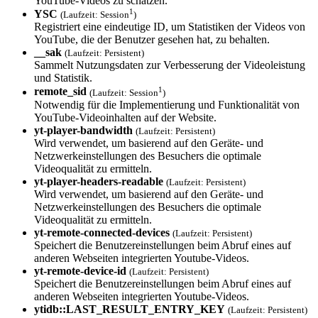
YouTube-Videos zu schätzen.
1
YSC
(Laufzeit: Session
)
Registriert eine eindeutige ID, um Statistiken der Videos von
YouTube, die der Benutzer gesehen hat, zu behalten.
__sak
(Laufzeit: Persistent)
Sammelt Nutzungsdaten zur Verbesserung der Videoleistung
und Statistik.
1
remote_sid
(Laufzeit: Session
)
Notwendig für die Implementierung und Funktionalität von
YouTube-Videoinhalten auf der Website.
yt-player-bandw­idth
(Laufzeit: Persistent)
Wird verwendet, um basierend auf den Geräte- und
Netzwerkeinstellungen des Besuchers die optimale
Videoqualität zu ermitteln.
yt-player-heade­rs-readable
(Laufzeit: Persistent)
Wird verwendet, um basierend auf den Geräte- und
Netzwerkeinstellungen des Besuchers die optimale
Videoqualität zu ermitteln.
yt-remote-conne­cted-devices
(Laufzeit: Persistent)
Speichert die Benutzereinstellungen beim Abruf eines auf
anderen Webseiten integrierten Youtube-Videos.
yt-remote-devic­e-id
(Laufzeit: Persistent)
Speichert die Benutzereinstellungen beim Abruf eines auf
anderen Webseiten integrierten Youtube-Videos.
ytidb::LAST_RES­ULT_ENTRY_KEY
(Laufzeit: Persistent)