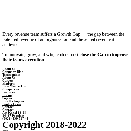
Every revenue team suffers a Growth Gap — the gap between the
potential revenue of an organization and the actual revenue it
achieves.
To innovate, grow, and win, leaders must
close the Gap to improve
their teams execution.
About Us
Company Blog
Testimonials
About Us
Careers
Platform
Free Masterclass
Compare us
Features
Pricing
Support
Reseller Support
Book a Demo
Contact
Contact
Am Kanal 16-18
14467 Potsdam
(0821) 439 717 44
Copyright 2018-2022