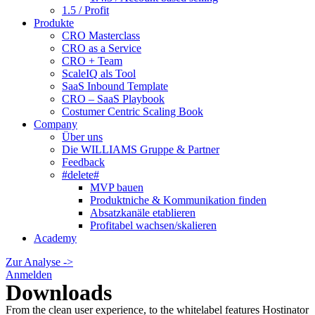
1.5 / Profit
Produkte
CRO Masterclass
CRO as a Service
CRO + Team
ScaleIQ als Tool
SaaS Inbound Template
CRO – SaaS Playbook
Costumer Centric Scaling Book
Company
Über uns
Die WILLIAMS Gruppe & Partner
Feedback
#delete#
MVP bauen
Produktniche & Kommunikation finden
Absatzkanäle etablieren
Profitabel wachsen/skalieren
Academy
Zur Analyse ->
Anmelden
Downloads
From the clean user experience, to the whitelabel features Hostinator