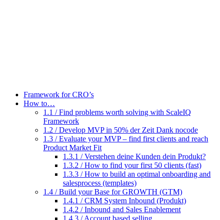
Zum
Inhalt
wechseln
Framework for CRO’s
How to…
1.1 / Find problems worth solving with ScaleIQ
Framework
1.2 / Develop MVP in 50% der Zeit Dank nocode
1.3 / Evaluate your MVP – find first clients and reach
Product Market Fit
1.3.1 / Verstehen deine Kunden dein Produkt?
1.3.2 / How to find your first 50 clients (fast)
1.3.3 / How to build an optimal onboarding and
salesprocess (templates)
1.4 / Build your Base for GROWTH (GTM)
1.4.1 / CRM System Inbound (Produkt)
1.4.2 / Inbound and Sales Enablement
1.4.3 / Account based selling