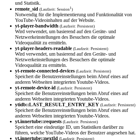
und Statistik.
1
remote_sid
(Laufzeit: Session
)
Notwendig für die Implementierung und Funktionalität von
YouTube-Videoinhalten auf der Website.
yt-player-bandw­idth
(Laufzeit: Persistent)
Wird verwendet, um basierend auf den Geräte- und
Netzwerkeinstellungen des Besuchers die optimale
Videoqualität zu ermitteln.
yt-player-heade­rs-readable
(Laufzeit: Persistent)
Wird verwendet, um basierend auf den Geräte- und
Netzwerkeinstellungen des Besuchers die optimale
Videoqualität zu ermitteln.
yt-remote-conne­cted-devices
(Laufzeit: Persistent)
Speichert die Benutzereinstellungen beim Abruf eines auf
anderen Webseiten integrierten Youtube-Videos.
yt-remote-devic­e-id
(Laufzeit: Persistent)
Speichert die Benutzereinstellungen beim Abruf eines auf
anderen Webseiten integrierten Youtube-Videos.
ytidb::LAST_RES­ULT_ENTRY_KEY
(Laufzeit: Persistent)
Speichert die Benutzereinstellungen beim Abruf eines auf
anderen Webseiten integrierten Youtube-Videos.
yt.innertube::requests
(Laufzeit: Persistent)
Speichert eine eindeutige ID, um Statistiken darüber zu
führen, welche YouTube-Videos der Benutzer angesehen hat.
yt.innertube::nextId
(Laufzeit: Persistent)