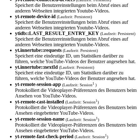
Speichert die Benutzereinstellungen beim Abruf eines auf
anderen Webseiten integrierten Youtube-Videos.
yt-remote-devic­e-id
(Laufzeit: Persistent)
Speichert die Benutzereinstellungen beim Abruf eines auf
anderen Webseiten integrierten Youtube-Videos.
ytidb::LAST_RES­ULT_ENTRY_KEY
(Laufzeit: Persistent)
Speichert die Benutzereinstellungen beim Abruf eines auf
anderen Webseiten integrierten Youtube-Videos.
yt.innertube::requests
(Laufzeit: Persistent)
Speichert eine eindeutige ID, um Statistiken darüber zu
führen, welche YouTube-Videos der Benutzer angesehen hat.
yt.innertube::nextId
(Laufzeit: Persistent)
Speichert eine eindeutige ID, um Statistiken darüber zu
führen, welche YouTube-Videos der Benutzer angesehen hat.
1
yt-remote-session-app
(Laufzeit: Session
)
Protokolliert die Videoplayer-Präferenzen des Benutzers beim
Ansehen von YouTube-Videos.
1
yt-remote-cast-installed
(Laufzeit: Session
)
Protokolliert die Videoplayer-Präferenzen des Benutzers beim
Ansehen eingebetteter YouTube-Videos.
1
yt-remote-session-name
(Laufzeit: Session
)
Protokolliert die Videoplayer-Präferenzen des Benutzers beim
Ansehen eingebetteter YouTube-Videos.
1
yt-remote-fast-check-period
(Laufzeit: Session
)