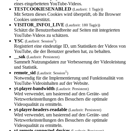
eines eingebetteten YouTube-Videos.
TESTCOOKIESENAB­LED
(Laufzeit: 1 Tag(e))
Mit Setzen dieses Cookies wird überprüft, ob Ihr Browser
Cookies unterstützt.
VISITOR_INFO1_L­IVE
(Laufzeit: 180 Tag(e))
Schätzt die Benutzerbandbreite auf Seiten mit integrierten
YouTube-Videos zu schätzen.
1
YSC
(Laufzeit: Session
)
Registriert eine eindeutige ID, um Statistiken der Videos von
YouTube, die der Benutzer gesehen hat, zu behalten.
__sak
(Laufzeit: Persistent)
Sammelt Nutzungsdaten zur Verbesserung der Videoleistung
und Statistik.
1
remote_sid
(Laufzeit: Session
)
Notwendig für die Implementierung und Funktionalität von
YouTube-Videoinhalten auf der Website.
yt-player-bandw­idth
(Laufzeit: Persistent)
Wird verwendet, um basierend auf den Geräte- und
Netzwerkeinstellungen des Besuchers die optimale
Videoqualität zu ermitteln.
yt-player-heade­rs-readable
(Laufzeit: Persistent)
Wird verwendet, um basierend auf den Geräte- und
Netzwerkeinstellungen des Besuchers die optimale
Videoqualität zu ermitteln.
yt-remote-conne­cted-devices
(Laufzeit: Persistent)