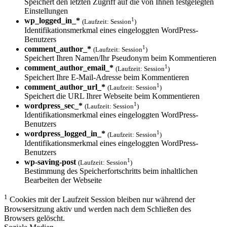
Speichert den letzten Zugriff auf die von Ihnen festgelegten
Einstellungen
1
wp_logged_in_*
(Laufzeit: Session
)
Identifikationsmerkmal eines eingeloggten WordPress-
Benutzers
1
comment_author_*
(Laufzeit: Session
)
Speichert Ihren Namen/Ihr Pseudonym beim Kommentieren
1
comment_author_email_*
(Laufzeit: Session
)
Speichert Ihre E-Mail-Adresse beim Kommentieren
1
comment_author_url_*
(Laufzeit: Session
)
Speichert die URL Ihrer Webseite beim Kommentieren
1
wordpress_sec_*
(Laufzeit: Session
)
Identifikationsmerkmal eines eingeloggten WordPress-
Benutzers
1
wordpress_logged_in_*
(Laufzeit: Session
)
Identifikationsmerkmal eines eingeloggten WordPress-
Benutzers
1
wp-saving-post
(Laufzeit: Session
)
Bestimmung des Speicherfortschritts beim inhaltlichen
Bearbeiten der Webseite
1
Cookies mit der Laufzeit Session bleiben nur während der
Browsersitzung aktiv und werden nach dem Schließen des
Browsers gelöscht.