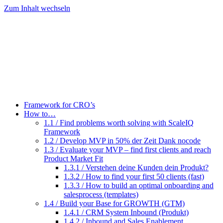
Zum Inhalt wechseln
Framework for CRO’s
How to…
1.1 / Find problems worth solving with ScaleIQ
Framework
1.2 / Develop MVP in 50% der Zeit Dank nocode
1.3 / Evaluate your MVP – find first clients and reach
Product Market Fit
1.3.1 / Verstehen deine Kunden dein Produkt?
1.3.2 / How to find your first 50 clients (fast)
1.3.3 / How to build an optimal onboarding and
salesprocess (templates)
1.4 / Build your Base for GROWTH (GTM)
1.4.1 / CRM System Inbound (Produkt)
1.4.2 / Inbound and Sales Enablement