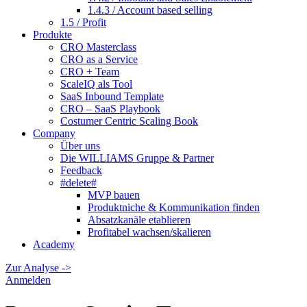
1.4.3 / Account based selling
1.5 / Profit
Produkte
CRO Masterclass
CRO as a Service
CRO + Team
ScaleIQ als Tool
SaaS Inbound Template
CRO – SaaS Playbook
Costumer Centric Scaling Book
Company
Über uns
Die WILLIAMS Gruppe & Partner
Feedback
#delete#
MVP bauen
Produktniche & Kommunikation finden
Absatzkanäle etablieren
Profitabel wachsen/skalieren
Academy
Zur Analyse ->
Anmelden