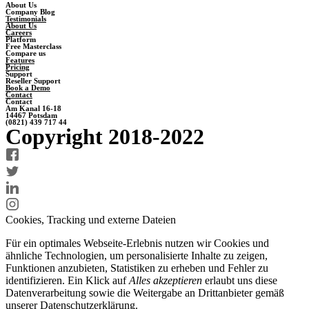
About Us
Company Blog
Testimonials
About Us
Careers
Platform
Free Masterclass
Compare us
Features
Pricing
Support
Reseller Support
Book a Demo
Contact
Contact
Am Kanal 16-18
14467 Potsdam
(0821) 439 717 44
Copyright 2018-2022
Cookies, Tracking und externe Dateien
Für ein optimales Webseite-Erlebnis nutzen wir Cookies und
ähnliche Technologien, um personalisierte Inhalte zu zeigen,
Funktionen anzubieten, Statistiken zu erheben und Fehler zu
identifizieren. Ein Klick auf
Alles akzeptieren
erlaubt uns diese
Datenverarbeitung sowie die Weitergabe an Drittanbieter gemäß
unserer Datenschutzerklärung.