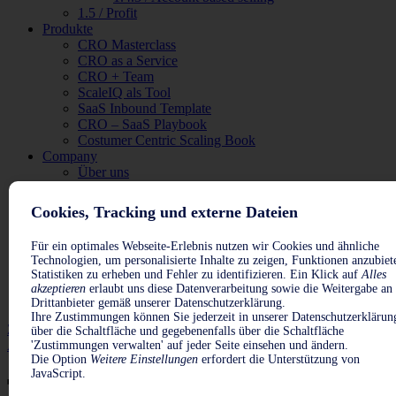
1.5 / Profit
Produkte
CRO Masterclass
CRO as a Service
CRO + Team
ScaleIQ als Tool
SaaS Inbound Template
CRO – SaaS Playbook
Costumer Centric Scaling Book
Company
Über uns
Die WILLIAMS Gruppe & Partner
Feedback
Cookies, Tracking und externe Dateien
#delete#
MVP bauen
Für ein optimales Webseite-Erlebnis nutzen wir Cookies und ähnliche
Produktniche & Kommunikation finden
Technologien, um personalisierte Inhalte zu zeigen, Funktionen anzubiet
Absatzkanäle etablieren
Statistiken zu erheben und Fehler zu identifizieren. Ein Klick auf
Alles
Profitabel wachsen/skalieren
akzeptieren
erlaubt uns diese Datenverarbeitung sowie die Weitergabe an
Academy
Drittanbieter gemäß unserer Datenschutzerklärung.
Ihre Zustimmungen können Sie jederzeit in unserer Datenschutzerklärun
Zur Analyse ->
über die Schaltfläche und gegebenenfalls über die Schaltfläche
Anmelden
'Zustimmungen verwalten' auf jeder Seite einsehen und ändern.
Die Option
Weitere Einstellungen
erfordert die Unterstützung von
JavaScript.
Topic 1