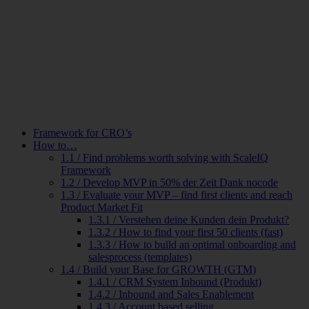
Zum
Inhalt
wechseln
Framework for CRO’s
How to…
1.1 / Find problems worth solving with ScaleIQ
Framework
1.2 / Develop MVP in 50% der Zeit Dank nocode
1.3 / Evaluate your MVP – find first clients and reach
Product Market Fit
1.3.1 / Verstehen deine Kunden dein Produkt?
1.3.2 / How to find your first 50 clients (fast)
1.3.3 / How to build an optimal onboarding and
salesprocess (templates)
1.4 / Build your Base for GROWTH (GTM)
1.4.1 / CRM System Inbound (Produkt)
1.4.2 / Inbound and Sales Enablement
1.4.3 / Account based selling