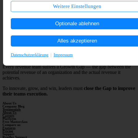
Weitere Einstellungen
Datenschutzerklärung
Impressum
Every revenue team suffers a Growth Gap — the gap between the
potential revenue of an organization and the actual revenue it
achieves.
To innovate, grow, and win, leaders must
close the Gap to improve
their teams execution.
About Us
Company Blog
Testimonials
About Us
Careers
Platform
Free Masterclass
Compare us
Features
Pricing
Support
Reseller Support