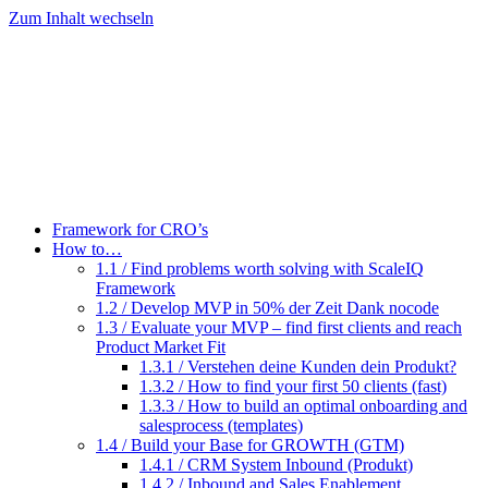
Zum Inhalt wechseln
Framework for CRO’s
How to…
1.1 / Find problems worth solving with ScaleIQ
Framework
1.2 / Develop MVP in 50% der Zeit Dank nocode
1.3 / Evaluate your MVP – find first clients and reach
Product Market Fit
1.3.1 / Verstehen deine Kunden dein Produkt?
1.3.2 / How to find your first 50 clients (fast)
1.3.3 / How to build an optimal onboarding and
salesprocess (templates)
1.4 / Build your Base for GROWTH (GTM)
1.4.1 / CRM System Inbound (Produkt)
1.4.2 / Inbound and Sales Enablement