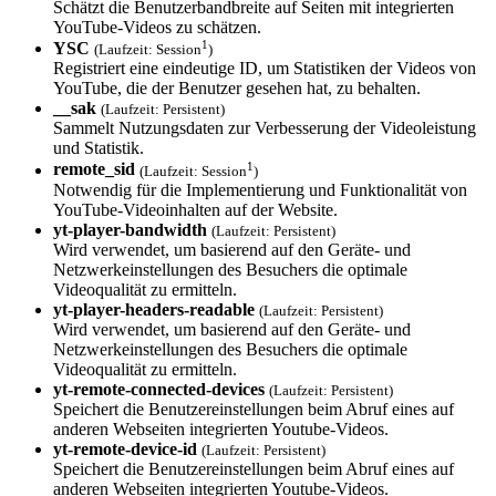
Schätzt die Benutzerbandbreite auf Seiten mit integrierten
YouTube-Videos zu schätzen.
1
YSC
(Laufzeit: Session
)
Registriert eine eindeutige ID, um Statistiken der Videos von
YouTube, die der Benutzer gesehen hat, zu behalten.
__sak
(Laufzeit: Persistent)
Sammelt Nutzungsdaten zur Verbesserung der Videoleistung
und Statistik.
1
remote_sid
(Laufzeit: Session
)
Notwendig für die Implementierung und Funktionalität von
YouTube-Videoinhalten auf der Website.
yt-player-bandw­idth
(Laufzeit: Persistent)
Wird verwendet, um basierend auf den Geräte- und
Netzwerkeinstellungen des Besuchers die optimale
Videoqualität zu ermitteln.
yt-player-heade­rs-readable
(Laufzeit: Persistent)
Wird verwendet, um basierend auf den Geräte- und
Netzwerkeinstellungen des Besuchers die optimale
Videoqualität zu ermitteln.
yt-remote-conne­cted-devices
(Laufzeit: Persistent)
Speichert die Benutzereinstellungen beim Abruf eines auf
anderen Webseiten integrierten Youtube-Videos.
yt-remote-devic­e-id
(Laufzeit: Persistent)
Speichert die Benutzereinstellungen beim Abruf eines auf
anderen Webseiten integrierten Youtube-Videos.