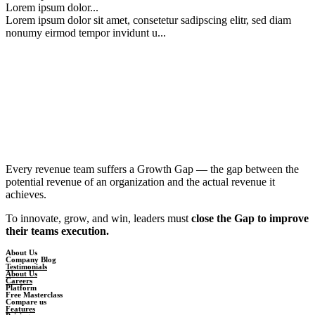
Lorem ipsum dolor...
Lorem ipsum dolor sit amet, consetetur sadipscing elitr, sed diam
nonumy eirmod tempor invidunt u...
Every revenue team suffers a Growth Gap — the gap between the
potential revenue of an organization and the actual revenue it
achieves.
To innovate, grow, and win, leaders must
close the Gap to improve
their teams execution.
About Us
Company Blog
Testimonials
About Us
Careers
Platform
Free Masterclass
Compare us
Features