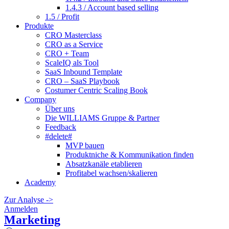
1.4.3 / Account based selling
1.5 / Profit
Produkte
CRO Masterclass
CRO as a Service
CRO + Team
ScaleIQ als Tool
SaaS Inbound Template
CRO – SaaS Playbook
Costumer Centric Scaling Book
Company
Über uns
Die WILLIAMS Gruppe & Partner
Feedback
#delete#
MVP bauen
Produktniche & Kommunikation finden
Absatzkanäle etablieren
Profitabel wachsen/skalieren
Academy
Zur Analyse ->
Anmelden
Marketing