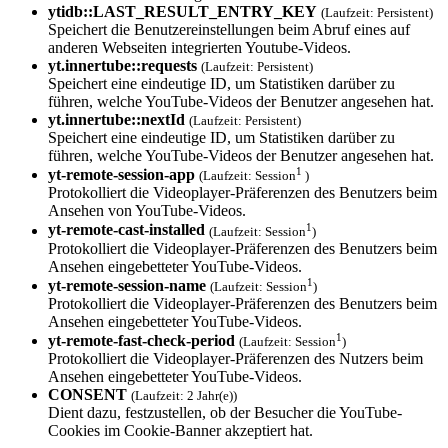
ytidb::LAST_RES­ULT_ENTRY_KEY
(Laufzeit: Persistent)
Speichert die Benutzereinstellungen beim Abruf eines auf
anderen Webseiten integrierten Youtube-Videos.
yt.innertube::requests
(Laufzeit: Persistent)
Speichert eine eindeutige ID, um Statistiken darüber zu
führen, welche YouTube-Videos der Benutzer angesehen hat.
yt.innertube::nextId
(Laufzeit: Persistent)
Speichert eine eindeutige ID, um Statistiken darüber zu
führen, welche YouTube-Videos der Benutzer angesehen hat.
1
yt-remote-session-app
(Laufzeit: Session
)
Protokolliert die Videoplayer-Präferenzen des Benutzers beim
Ansehen von YouTube-Videos.
1
yt-remote-cast-installed
(Laufzeit: Session
)
Protokolliert die Videoplayer-Präferenzen des Benutzers beim
Ansehen eingebetteter YouTube-Videos.
1
yt-remote-session-name
(Laufzeit: Session
)
Protokolliert die Videoplayer-Präferenzen des Benutzers beim
Ansehen eingebetteter YouTube-Videos.
1
yt-remote-fast-check-period
(Laufzeit: Session
)
Protokolliert die Videoplayer-Präferenzen des Nutzers beim
Ansehen eingebetteter YouTube-Videos.
CONSENT
(Laufzeit: 2 Jahr(e))
Dient dazu, festzustellen, ob der Besucher die YouTube-
Cookies im Cookie-Banner akzeptiert hat.